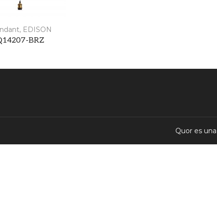
ndant
,
EDISON
Q14207-BRZ
Quor es una