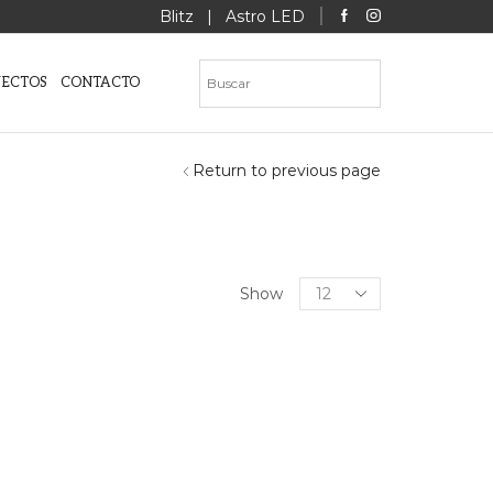
Blitz
|
Astro LED
YECTOS
CONTACTO
Return to previous page
CATEGORÍAS
Products
Show
per
page
COLECCIONES