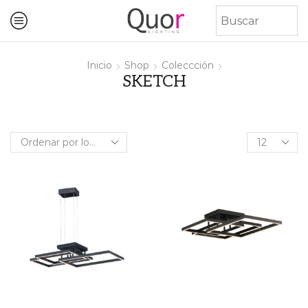
Inicio
Shop
Coleccción
SKETCH
Products
per
page