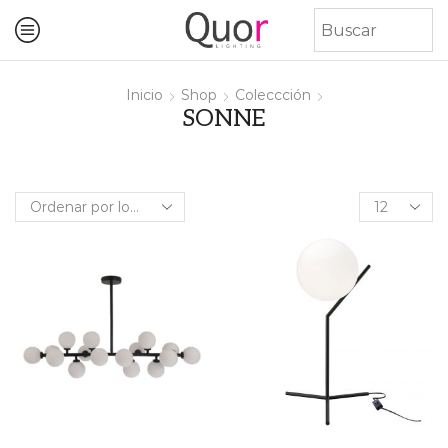
Inicio
Shop
Coleccción
SONNE
Products
per
page