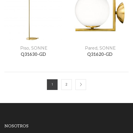
Piso
,
SONNE
Pared
,
SONNE
Q31630-GD
Q31620-GD
1
2
NOSOTROS