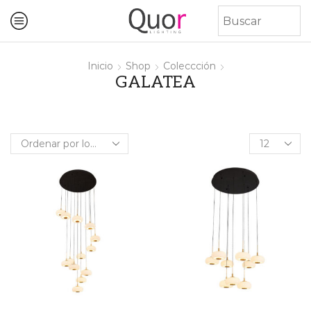
Inicio
Shop
Coleccción
GALATEA
Products
per
page