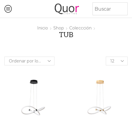
Inicio
Shop
Coleccción
TUB
Products
per
page