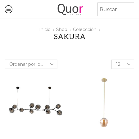
Inicio
Shop
Coleccción
SAKURA
Products
per
page