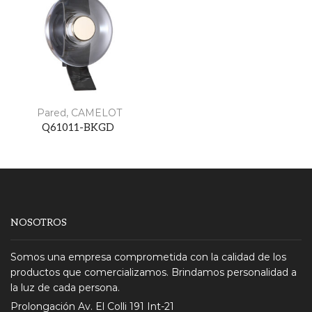
Pared
,
CAMELOT
Q61011-BKGD
NOSOTROS
Somos una empresa comprometida con la calidad de los
productos que comercializamos. Brindamos personalidad a
la luz de cada persona.
Prolongación Av. El Colli 191 Int-21