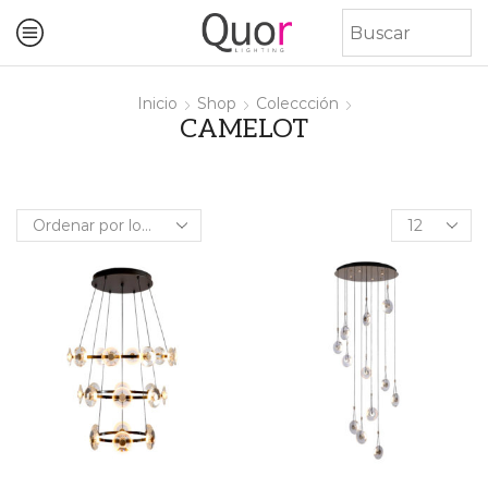
Inicio
Shop
Coleccción
CAMELOT
Products
per
page