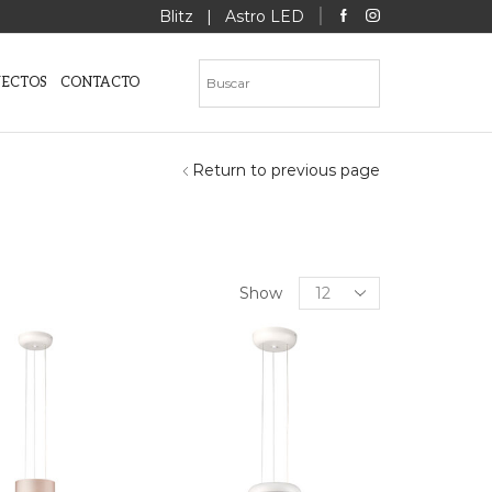
Blitz
|
Astro LED
YECTOS
CONTACTO
Return to previous page
Products
Show
per
page