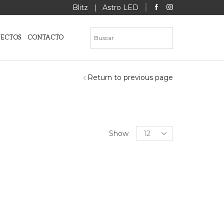
Blitz
|
Astro LED
YECTOS
CONTACTO
Return to previous page
Products
Show
per
page