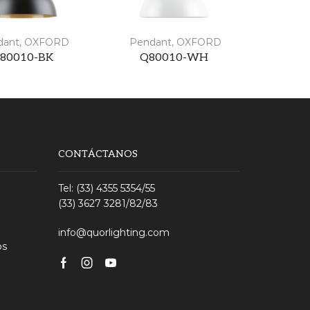
dant
,
OXFORD
Pendant
,
OXFORD
80010-BK
Q80010-WH
CONTÁCTANOS
Tel: (33) 4355 5354/55
(33) 3627 3281/82/83
info@quorlighting.com
os
Facebook
Instagram
Youtube