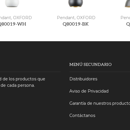
ndant
,
OXFORD
Pendant
,
OXFORD
Pen
Q80019-WH
Q80019-BK
Q
MENÚ SECUNDARIO
 de los productos que
Distribuidores
 de cada persona.
Aviso de Privacidad
Garantía de nuestros product
Contáctanos