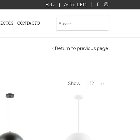
Blitz
|
Astro LED
YECTOS
CONTACTO
Return to previous page
”
Products
Show
per
page