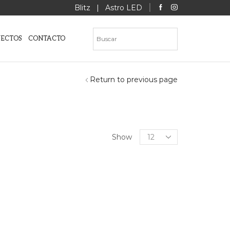
Blitz
|
Astro LED
YECTOS
CONTACTO
Return to previous page
Products
Show
per
page