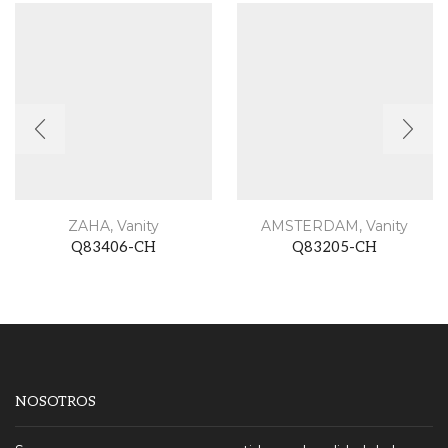
ZAHA
,
Vanity
AMSTERDAM
,
Vanity
Q83406-CH
Q83205-CH
NOSOTROS