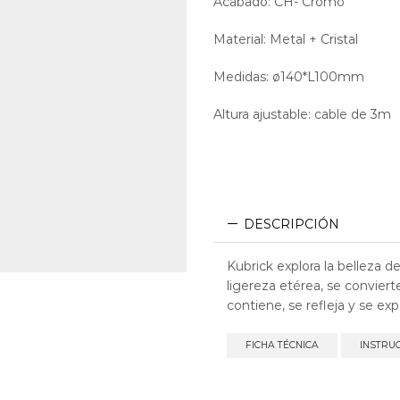
Acabado: CH- Cromo
Material: Metal + Cristal
Medidas: ø140*L100mm
Altura ajustable: cable de 3m
DESCRIPCIÓN
Kubrick explora la belleza d
ligereza etérea, se convier
contiene, se refleja y se e
FICHA TÉCNICA
INSTRU