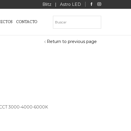
Blitz
|
Astro LED
YECTOS
CONTACTO
Return to previous page
ch CCT 3000-4000-6000K