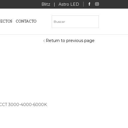
Blitz
|
Astro LED
YECTOS
CONTACTO
Return to previous page
ch CCT 3000-4000-6000K