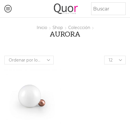
Inicio
Shop
Coleccción
AURORA
Products
per
page