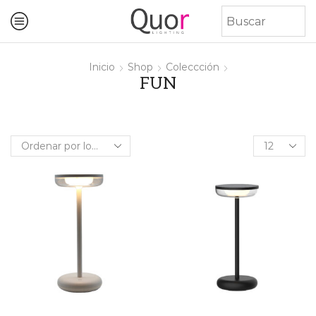
Inicio
Shop
Coleccción
FUN
Products
per
page