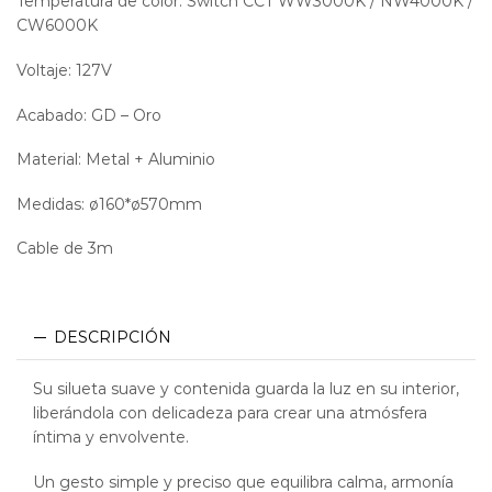
Temperatura de color: Switch CCT WW3000K / NW4000K /
CW6000K
Voltaje: 127V
Acabado: GD – Oro
Material: Metal + Aluminio
Medidas: ø160*ø570mm
Cable de 3m
DESCRIPCIÓN
Su silueta suave y contenida guarda la luz en su interior,
liberándola con delicadeza para crear una atmósfera
íntima y envolvente.
Un gesto simple y preciso que equilibra calma, armonía