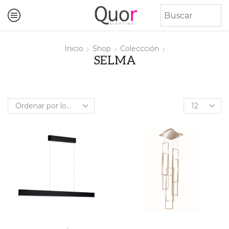
Inicio
Shop
Coleccción
SELMA
Products
per
page