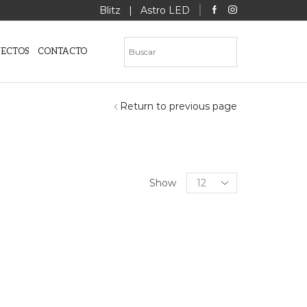
Blitz
|
Astro LED
YECTOS
CONTACTO
Return to previous page
Products
Show
per
page