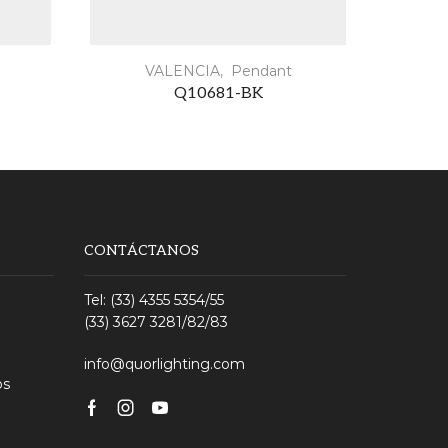
VALENCIA
,
Pendant
Q10681-BK
CONTÁCTANOS
Tel: (33) 4355 5354/55
(33) 3627 3281/82/83
info@quorlighting.com
os
Facebook
Instagram
Youtube