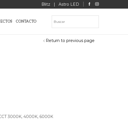
Blitz
|
Astro LED
YECTOS
CONTACTO
Return to previous page
h CCT 3000K, 4000K, 6000K