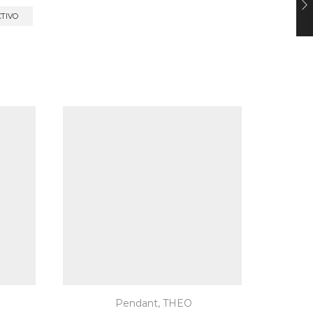
CTIVO
Pendant
,
THEO