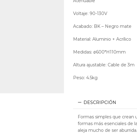
Atenuable
Dimeable Dimm
Voltaje: 90-130V
Acabado: BK – Negro mate
Material: Aluminio + Acrílico
Medidas: ø600*H110mm
Altura ajustable: Cable de 3m
Peso: 4.5kg
DESCRIPCIÓN
Formas simples que crean u
formas más esenciales de la
aleja mucho de ser aburrida