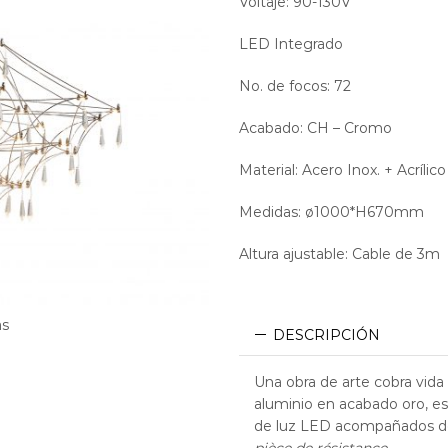
Voltaje: 90-130V
LED Integrado
No. de focos: 72
Acabado: CH – Cromo
Material: Acero Inox. + Acrílico
Medidas: ø1000*H670mm
Altura ajustable: Cable de 3m
as
DESCRIPCIÓN
Una obra de arte cobra vid
aluminio en acabado oro, es
de luz LED acompañados de 
pièce de résistance.