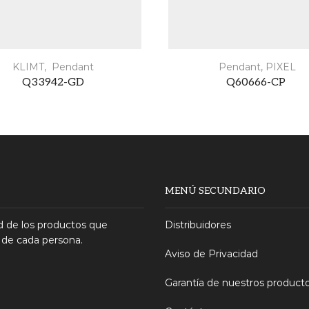
KLIMT
,
Pendant
Pendant
,
PIXEL
Q33942-GD
Q60666-CP
MENÚ SECUNDARIO
 de los productos que
Distribuidores
 de cada persona.
Aviso de Privacidad
Garantía de nuestros product