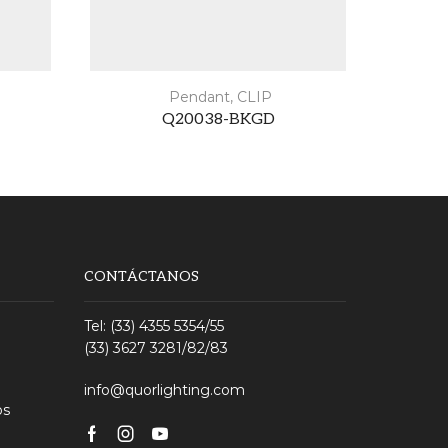
Pendant
,
CLIP
Q20038-BKGD
CONTÁCTANOS
Tel: (33) 4355 5354/55
(33) 3627 3281/82/83
info@quorlighting.com
os
Facebook
Instagram
Youtube