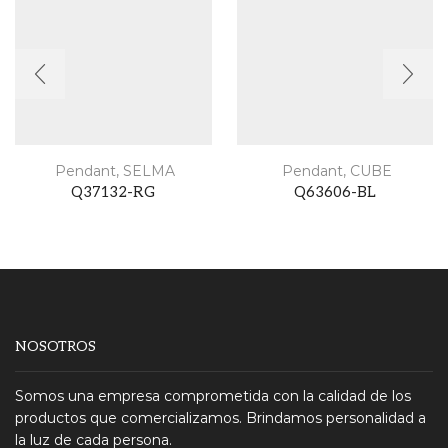
Pendant
,
SELMA
Pendant
,
CUBE
Q37132-RG
Q63606-BL
NOSOTROS
Somos una empresa comprometida con la calidad de los
productos que comercializamos. Brindamos personalidad a
la luz de cada persona.