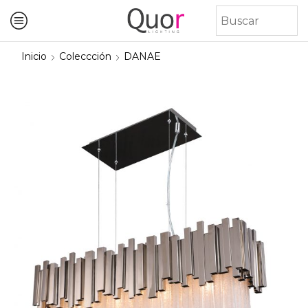
Inicio
Coleccción
DANAE