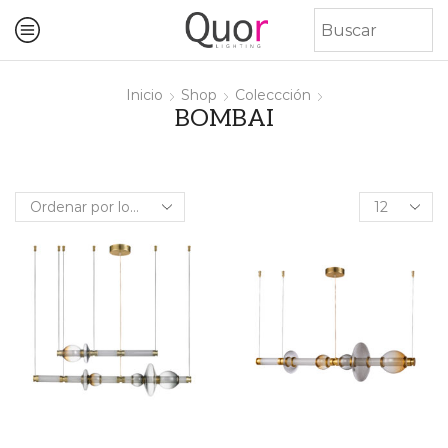
Inicio
Shop
Coleccción
BOMBAI
Products
per
page