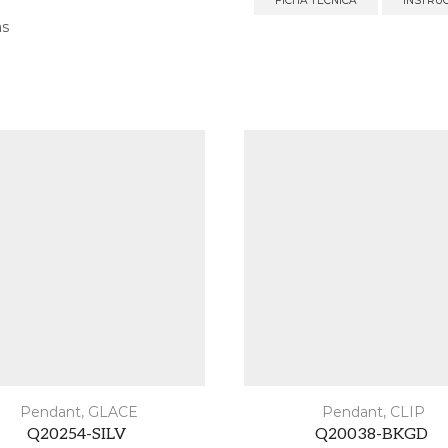
FICHA TÉCNICA
INSTRU
as
Pendant
,
GLACE
Pendant
,
CLIP
Q20254-SILV
Q20038-BKGD