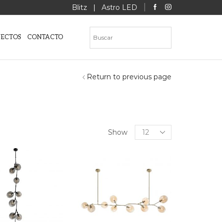
Blitz
|
Astro LED
YECTOS
CONTACTO
Return to previous page
”
Products
Show
per
page