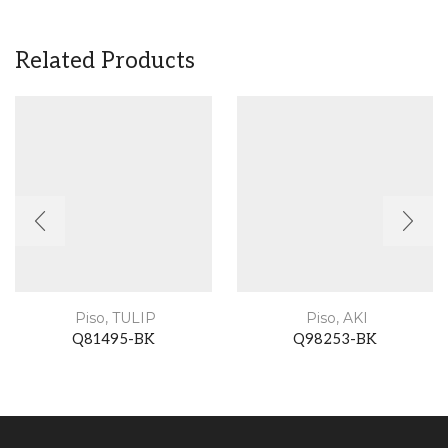
Related Products
Piso
,
TULIP
Piso
,
AKI
Q81495-BK
Q98253-BK