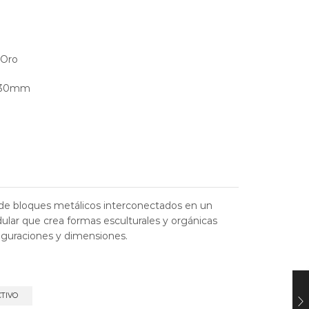
 Oro
430mm
de bloques metálicos interconectados en un
lar que crea formas esculturales y orgánicas
iguraciones y dimensiones.
CTIVO