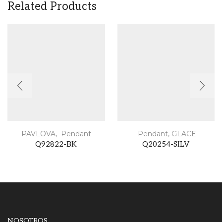
Related Products
PAVLOVA
,
Pendant
Pendant
,
GLACE
Q92822-BK
Q20254-SILV
NOSOTROS