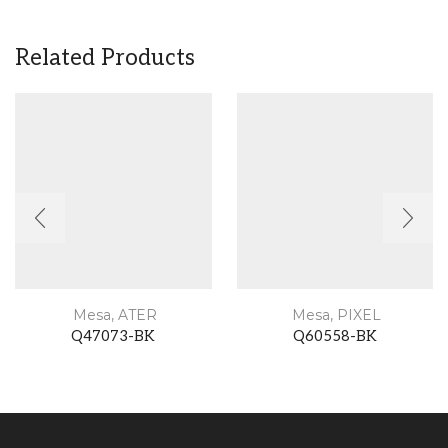
Related Products
Mesa
,
ATER
Mesa
,
PIXEL
Q47073-BK
Q60558-BK