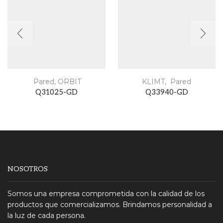
Pared
,
ORBIT
KLIMT
,
Pared
Q31025-GD
Q33940-GD
NOSOTROS
Somos una empresa comprometida con la calidad de los
productos que comercializamos. Brindamos personalidad a
la luz de cada persona.