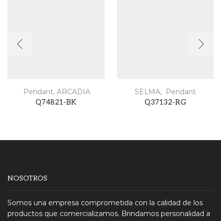
Pendant
,
ARCADIA
SELMA
,
Pendant
Q74821-BK
Q37132-RG
NOSOTROS
Somos una empresa comprometida con la calidad de los
productos que comercializamos. Brindamos personalidad a