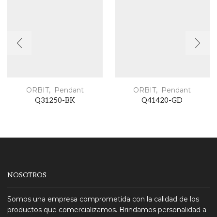
ORBIT
,
Pendant
ORBIT
,
Pendant
Q31250-BK
Q41420-GD
NOSOTROS
Somos una empresa comprometida con la calidad de los
productos que comercializamos. Brindamos personalidad a