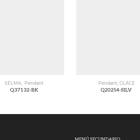
SELMA
,
Pendant
Pendant
,
GLACE
Q37132-BK
Q20254-SILV
MENÚ SECUNDARIO