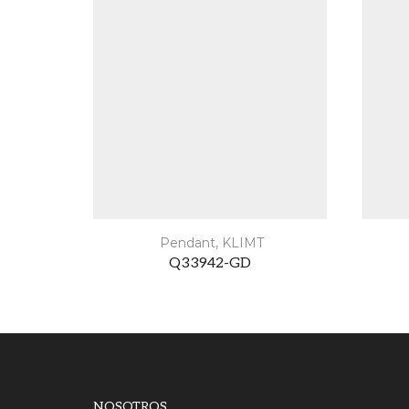
Pendant
,
KLIMT
Q33942-GD
NOSOTROS