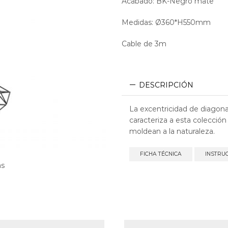
Acabado: BK-Negro mate
Medidas: Ø360*H550mm
Cable de 3m
DESCRIPCIÓN
La excentricidad de diagonal
caracteriza a esta colecció
moldean a la naturaleza.
FICHA TÉCNICA
INSTRU
as