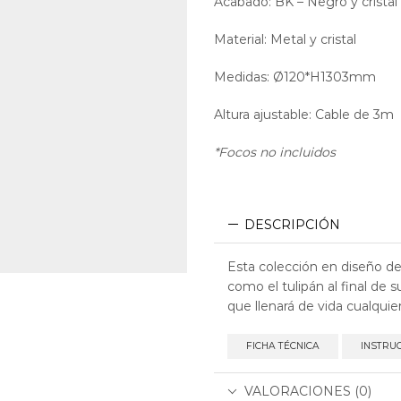
Acabado: BK – Negro y crist
Material: Metal y cristal
Medidas: Ø120*H1303mm
Altura ajustable: Cable de 3m
*Focos no incluidos
DESCRIPCIÓN
Esta colección en diseño d
como el tulipán al final de 
que llenará de vida cualquie
FICHA TÉCNICA
INSTRU
VALORACIONES (0)