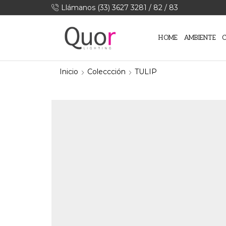
Llámanos (33) 3627 3281 / 82 / 83
HOME
AMBIENTE
Inicio
Coleccción
TULIP