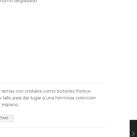
al humo degradado
e ramas con cristales como botones florece
su tallo para dar lugar a una hermosa colección
r espacio.
CTIVO