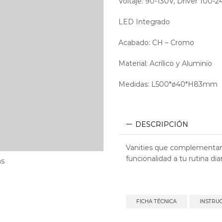
Voltaje: 90-130V, Driver 100-
LED Integrado
Acabado: CH – Cromo
Material: Acrílico y Aluminio
Medidas: L500*ø40*H83mm
DESCRIPCIÓN
Vanities que complementan
funcionalidad a tu rutina diar
as
FICHA TÉCNICA
INSTRU