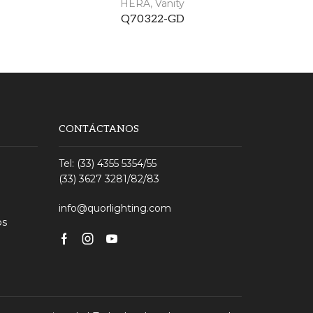
HERA
,
Vanity
Q70322-GD
CONTÁCTANOS
Tel: (33) 4355 5354/55
(33) 3627 3281/82/83
info@quorlighting.com
os
Facebook
Instagram
Youtube