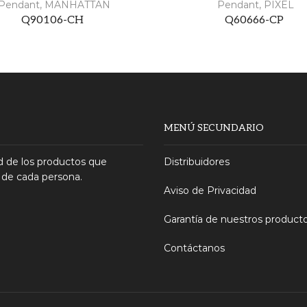
Pendant
,
MANHATTAN
Pendant
,
PIXEL
Q90106-CH
Q60666-CP
MENÚ SECUNDARIO
 de los productos que
Distribuidores
 de cada persona.
Aviso de Privacidad
Garantía de nuestros product
Contáctanos