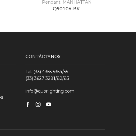
Pendant
,
MANHATTAN
Q90106-BK
CONTÁCTANOS
Tel: (33) 4355 5354/55
(33) 3627 3281/82/83
info@quorlighting.com
os
Facebook
Instagram
Youtube