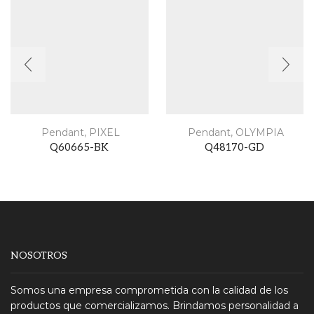
Pendant
,
PIXEL
Pendant
,
OLYMPIA
Q60665-BK
Q48170-GD
NOSOTROS
Somos una empresa comprometida con la calidad de los
productos que comercializamos. Brindamos personalidad a