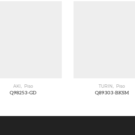
AKI
,
Piso
TURIN
,
Piso
Q98253-GD
Q89303-BKSM