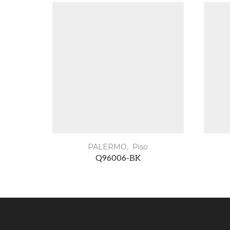
PALERMO
,
Piso
Q96006-BK