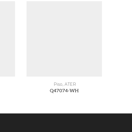
Piso
,
ATER
Q47074-WH