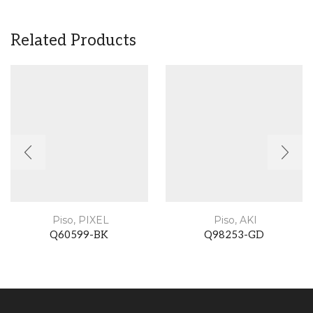
Related Products
Piso
,
PIXEL
Piso
,
AKI
Q60599-BK
Q98253-GD