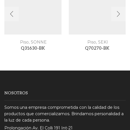
Piso
,
SONNE
Piso
,
SEKI
Q31630-BK
Q70270-BK
NOSOTROS
Somos una empresa comprometida con la calidad de los
productos que comercializamos. Brindamos personalidad a
la luz de cada persona.
Prolongación Av. El Colli 191 Int-21