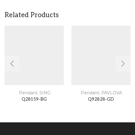
Related Products
Pendant
,
SING
Pendant
,
PAVLOVA
Q28159-BG
Q92828-GD