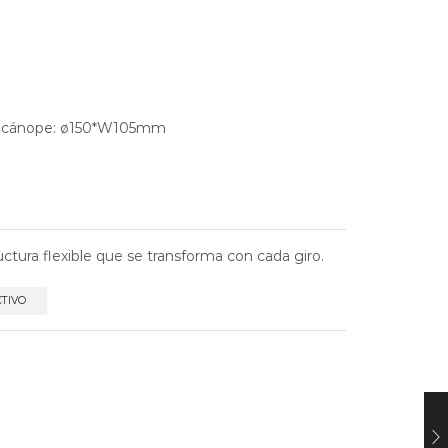
e, cánope: ø150*W105mm
ctura flexible que se transforma con cada giro.
CTIVO