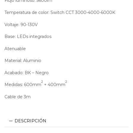
Flujo luminoso: 5600lm
Temperatura de color: Switch CCT 3000-4000-6000K
Voltaje: 90-130V
Base: LEDs integrados
Atenuable
Dimeable Dimmable
Material: Aluminio
Acabado: BK – Negro
2
2
Medidas: 600mm
+ 400mm
Cable de 3m
DESCRIPCIÓN