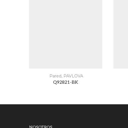
Pared
,
PAVLOVA
Q92821-BK
NOSOTROS