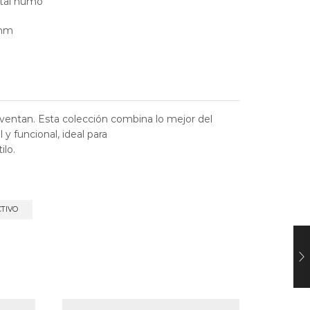
stal humo
0mm
nventan. Esta colección combina lo mejor del
y funcional, ideal para
ilo.
CTIVO