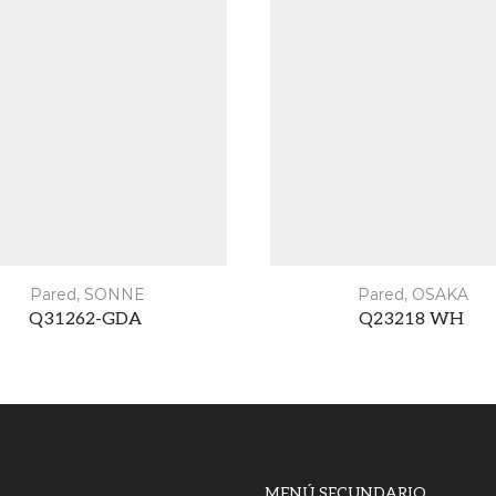
Pared
,
SONNE
Pared
,
OSAKA
Q31262-GDA
Q23218 WH
MENÚ SECUNDARIO