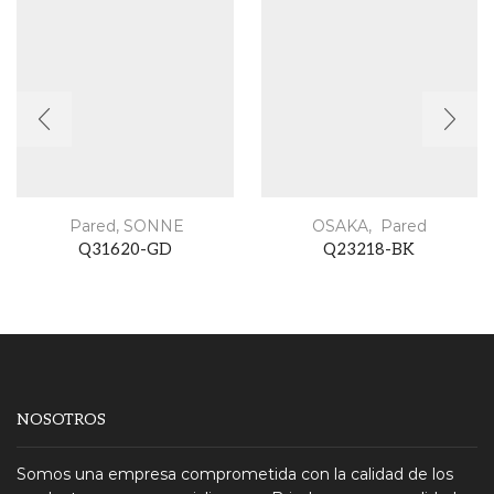
Pared
,
SONNE
OSAKA
,
Pared
Q31620-GD
Q23218-BK
NOSOTROS
Somos una empresa comprometida con la calidad de los