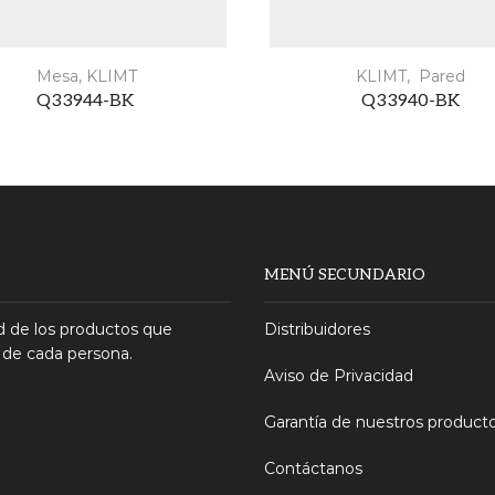
Mesa
,
KLIMT
KLIMT
,
Pared
Q33944-BK
Q33940-BK
MENÚ SECUNDARIO
 de los productos que
Distribuidores
 de cada persona.
Aviso de Privacidad
Garantía de nuestros product
Contáctanos