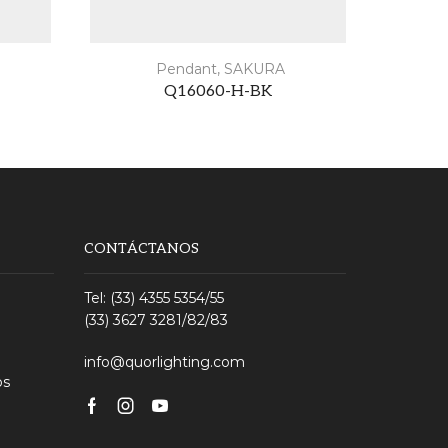
Pendant
,
SAKURA
Q16060-H-BK
CONTÁCTANOS
Tel: (33) 4355 5354/55
(33) 3627 3281/82/83
info@quorlighting.com
os
Facebook
Instagram
Youtube