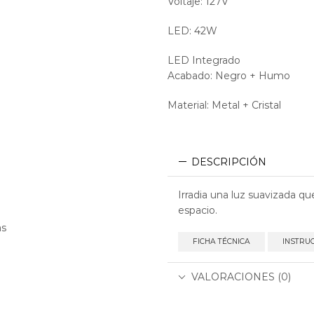
Voltaje: 127V
LED: 42W
LED Integrado
Acabado: Negro + Humo
Material: Metal + Cristal
DESCRIPCIÓN
Irradia una luz suavizada q
espacio.
as
FICHA TÉCNICA
INSTRU
VALORACIONES (0)